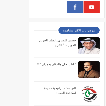
موضوعات الاكثر مشاهدة
حسين البصري..الفنان الحزين
الذي ينشدُ الفرح
" انا بيا حال والدفان يغمزلي " !!
النزاهة : ستراتيجية جديدة
لمكافحة الفساد