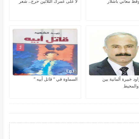
وقظ معاني باشلار
لا على عمركَ الثلاثين حرج.. شعر
اود خبيرة ألمانية بين
السماوة في “ قاتل أبيه ”
والمحيط