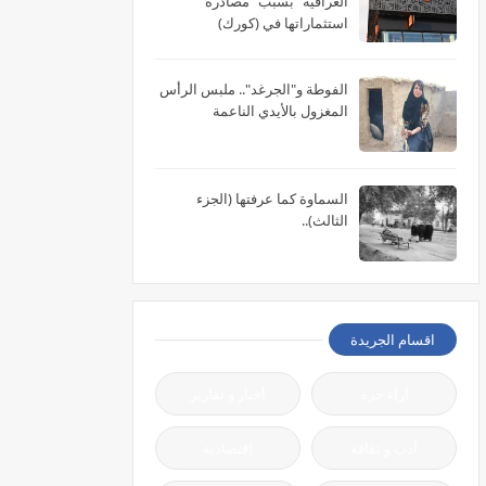
العراقية" بسبب "مصادرة"
استثماراتها في (كورك)
الفوطة و"الجرغد".. ملبس الرأس
المغزول بالأيدي الناعمة
السماوة كما عرفتها (الجزء
الثالث)..
اقسام الجريدة
آراء حرة
أخبار و تقارير
أدب و ثقافة
إقتصادية