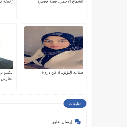
الشماغ الأحمر.. قصة قصيرة
زَخيخة ت
صناعة اللؤلؤ.. (( كن درة))
أنكيدو ير
الحارس 
تعليقات
إرسال تعليق