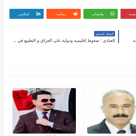
رست
واتساب
ريدايت
لينكدين
المقال السابق
ة
العبادي : ضغوط إقليمية ودولية على العراق و التطبيع في سنجار يشوبه الغموض