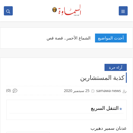
أحدث المواضيع
الخد
آراء حرة
كذبة المستشارين
(0)
samawa news
25 سبتمبر 2020
التنقل السريع
عدنان سمير دهيرب