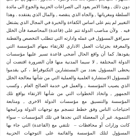
دون ذلك , وهذا الامر يعود الى الصراعات الحزبية والجوع الى مائدة
السلطة ومغرياتها , والجاه الذي ينقصه , والمال الذي يفتقده . وهذا
التغيير لم يتم على اساس الكفاءة والخبرة في المجال الذي يشتغل
فيه . ولأن مناصب الدولة تتم على (قاعدة) المحاصصة فأن الخلل
سيرافق المسؤول في عمله وادارته التي تتطلب التخصص والفطنة
والمعرفة بجزئيات العمل الاداري للارتقاء بمهام المؤسسة التي
يقودها, كما أن واقع الحال أضحى قاعدة تسير عليها مؤسسات
الدولة المختلفة , لا سيما المدنية منها فأن الضرورة اقتضت أن
يحظى المسؤول بعدد من المستشارين التكنوقراط ، كي يقدموا
للمسؤول الاستشارة العلمية والعملية التي من شأنها معالجة الخلل
الذي يصيب المؤسسة , والعمل في خدمة الصالح العام , وكسب
الجمهور , واتخاذ الخطوات التي من شأنها الارتقاء بواقع تلك
المؤسسة والتنسيق مع مؤسسات الدولة الاخرى , ومتابعة
احتياجات الناس وفق خطط تنسجم مع توجهات الدولة وبرامجها
التنموية. غير أن المعضلة التي نجدها في تلك المؤسسات – سواء
كانت وزارات أو محافظات – تلتقي مع (القاعدة) التي جاء بها
المسؤول لتلك المؤسسة والقائمة على التوجهات الحزبية