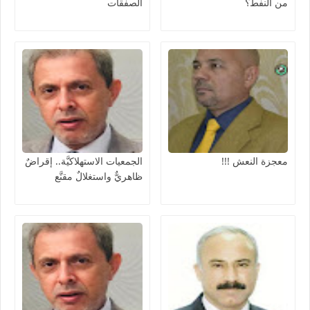
من النفط؟
الصفقات
معجزة النعش !!!
الجمعيات الاستهلاكيَّة.. إقراضٌ
ظاهريٌّ واستغلالٌ مقنَّع