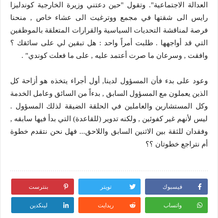
العدالة الاجتماعية". وتقول "حين دعتني وزيرة الخارجية كوندليزا
رايس الى شقتها في مجمع ووترغيت الى عشاء خاص , منحنا
فرصة لمناقشة التحديات السياسية والقرارات المتعلقة بالموظفين
التي قد أواجهها . طلبت أمراً واحد : هل تبقين لي على سائقك ؟
وافقت , وسرعان ما صرت أعتمد عليه , على ما فعلت كوندي" .
وعود على بدء فأن المسؤول لدينا, أول أجراء يتخذه هو أزاحة كل
الذين يعملون مع المسؤول السابق , بدءاً من السائق وعامل الخدمة
وكل المستشارين والعاملين في الحلقة الضيقة لذلك المسؤول .
ليس لأنهم غير كفوئين , ولكنه تدوير (للقاعدة) التي بدأ فيها سابقه ,
وفقدان للثقة بين الاثنين السابق واللاحق... فهل نحن نتقدم خطوة
أم نتراجع خطوتان ؟؟
فيسبوك
تويتر
بنترست
واتساب
ريدايت
لينكدين