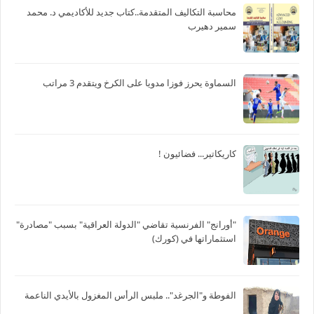
محاسبة التكاليف المتقدمة..كتاب جديد للأكاديمي د. محمد
سمير دهيرب
السماوة يحرز فوزا مدويا على الكرخ ويتقدم 3 مراتب
كاريكاتير... فضائيون !
"أورانج" الفرنسية تقاضي "الدولة العراقية" بسبب "مصادرة"
استثماراتها في (كورك)
الفوطة و"الجرغد".. ملبس الرأس المغزول بالأيدي الناعمة