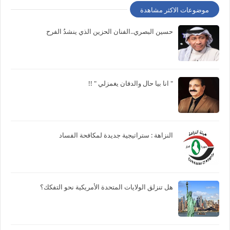
موضوعات الاكثر مشاهدة
حسين البصري..الفنان الحزين الذي ينشدُ الفرح
" انا بيا حال والدفان يغمزلي " !!
النزاهة : ستراتيجية جديدة لمكافحة الفساد
هل تنزلق الولايات المتحدة الأمريكية نحو التفكك؟