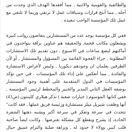
والطائفية والقومية والاثنية , مما أفقدها الهدف الذي وجدت من
أجله , مما أنتج قرارات وسياقات عمل لا ترتقي وربما لا تلتقي مع
عمل تلك المؤسسة الواجب تنفيذه .
ففي كل مؤسسة يوجد عدد من المستشارين يتقاضون رواتب كبيرة
ويشغلون مكاتب فخمة, والحقيقة هم عناوين براقة يتواجدون في
أماكنهم لبضع ساعات في الاسبوع , دون تقديم تلك الاستشارات
المطلوبة , جراء الفجوة القائمة بين المسؤول والمستشار , أو لأن
الطرفين يعلمان ان وجودهم ديكوريا , وليس لأغراض الاستشارة
والفائدة , مما أنعكس على إداء تلك المؤسسات . في حين تؤكد
المؤسسات في الدول المتقدمة على أهمية وجود المستشار
بوصفه العقل الثاني المدبر والخبير والمخطط لرئيس المؤسسة ,
ففي كتابها الموسوم ( خيارات صعبة ) تذكر هيلاري كلينتون (ص43)
أنها وظفت شيريل ميلز مستشارة ورئيسة فريق عملها , فقد كانت"
تتحدث في سرعة وتفكر في سرعة أكبر ويشبه ذهنها الشفرة
الحادة، إذ يشرح ويقطع كل مشكلة تعترضها . وكانت ايضاً صاحبة
قلب كبير, وولاء لا حدود له , ونزاهة صلبة والتزام عميق حيال