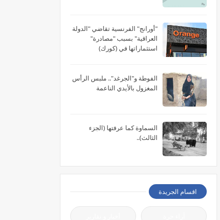
"أورانج" الفرنسية تقاضي "الدولة
العراقية" بسبب "مصادرة"
استثماراتها في (كورك)
الفوطة و"الجرغد".. ملبس الرأس
المغزول بالأيدي الناعمة
السماوة كما عرفتها (الجزء
الثالث)..
اقسام الجريدة
آراء حرة
أخبار و تقارير