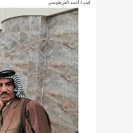
كتب / أ
حمد الفرطوسي