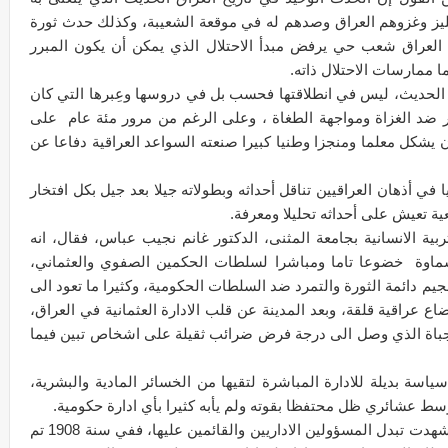
نكليز وغزوهم العراق وصدهم له في موقعة الشعيبة، وكذلك حدث ثورة
لعراق شعب حي يرفض مبدأ الاحتلال الذي يمكن أن يكون المبرر
 ممارسات الاحتلال ذاته.
 الحديث، ليس في انطلاقتها فحسب بل في دروسها وعِبرها التي كان
حرر ضد الغزاة ومواجهة الطغاة ، وعلى الرغم من مرور مئة عام على
ان يشكل معلما ومنجزا وطنيا كبيرا صنعته السواعد العراقية دفاعا عن
 في أذهان العراقيين تناقل أحداثه وبطولاته جيلا بعد جيل بكل افتخار
ية تعيش على أحداثه تحليلا ومعرفة.
ربية الانسانية بجامعة المثنى، الدكتور غانم نجيب عباس، فقال، انه
اوة خضوعا تاما ومباشرا لسلطات الحكمين الصفوي والعثماني،
م دائمة الثورة والتمرد ضد السلطات الحكومية، وكثيرا ما تعود الى
ع عراقية قلقة، وبعد المدينة عن قلب الادارة العثمانية في العراق،
باة الذي وصل الى درجة فرض ضرائب ثقيلة على اشخاص تبين فيما
ياسة بديلة للادارة المباشرة لتقيها من الخسائر المادية والبشرية،
سط عشائري ظل محتفظا بقوته ولم يأبه كثيرا بأي ادارة حكومية.
وبين ان "ما يدل على الضعف الاداري ان السماوة شهدت تبدل المسؤولين الاداريين والقائمين عليها، ففي سنة 1908 تم