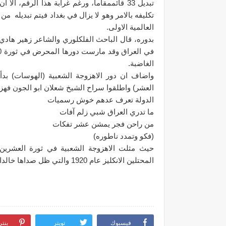
تبديل 33 قائممقاماً، ورغم غرابة هذا الرقم،
تكليفه بالامر وهو لا يزال في بغداد فيتم تبديله
العالمية الاولى.
بدوره، قال الباحث الفلكلوري والشاعر زهير هادي 
الغاضبة.
واضاف ان دور الاهزوجة الشعبية (الهوسات) بدأ 
العشر) واطلقوا سراح الشيخ شعلان ابو الجون فهزج
الدولة تعرف عدهم خوش رسميات
ما تدري العراق شبي زلم آفات
من راحن فجر يمشن عشر تفكات
(فكو وتمدد ناطوره)
حيث مثلت الاهزوجة الشعبية في ثورة العشري
المحتلين الانكليز عام 1920 والتي ظل صداها خالدا عبر الزمن.
فيسبوك
تويتر
بنت