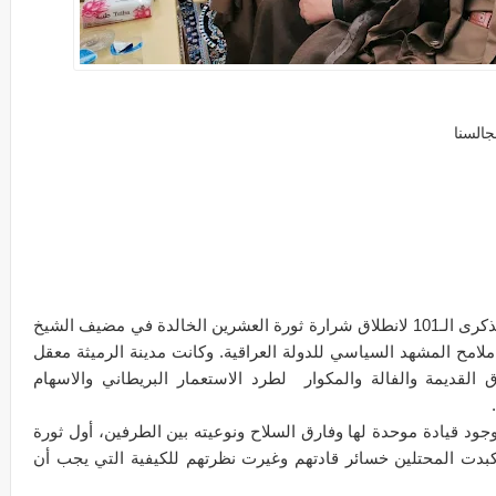
السنا
نظمت عشائر المثنى مهرجانها السنوي بمناسبة الذكرى الـ101 لانطلاق شرارة ثورة العشرين الخالدة في مضيف الشيخ
لامح المشهد السياسي للدولة العراقية. وكانت مدينة الرميثة معقل
ق القديمة والفالة والمكوار لطرد الاستعمار البريطاني والاسهام
ود قيادة موحدة لها وفارق السلاح ونوعيته بين الطرفين، أول ثورة
كبدت المحتلين خسائر قادتهم وغيرت نظرتهم للكيفية التي يجب أن