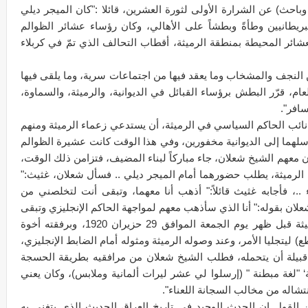
حث) عن الشرارة الأولى لثورة العشرين، قائلا :"كان الميجر ديلي
بريطانيين وطأةً وبطشاً على الأهالي، وكان رؤساء عشائر الظوالم
شائر المحيطة بمنطقة الرميثة، أقطاب التحالف الذي تمّ في كربلاء
 النجف والمشخاب وما يعقد فيها من اجتماعات سرية، وما يلقى فيها
 قرّر البطش برؤساء القبائل في الديوانية، والرميثة، والسماوة،
سافر".
 نائب الحاكم السياسي في الرميثة، أن يستدعي زعماء الرميثة ومنهم
لهما إلى الديوانية مخفورين، وفي هذا الوقت كانت عشيرة الظوالم
عهم الشيخ شعلان، جاء مباركاً لبناء المضيف، فتزامن ذلك الوقت،
ميثة، يطلب حضورهما أمام الميجر ديلي .. فسأل شعلان، غثيث:"
..، فأجابه غثيث قائلاً:" أذهب أنا معهما، وتبقى أنت لتخلصني من
 شعلان بقوله:" أنا الذي سأذهب معهم لمواجهة الحاكم الإنجليزي وتبقى
أنت لإنقاذي من السجن...فذهب شعلان إلى الرميثة قبل ظهر يوم الجمعة الموافق 29 حزيران 1920، وبرفقته أخوة
ليتجليا الأمر، وعند وصوله الرميثة ومثوله أمام الضابط الإنجليزي،
يس قبيلة أن يتحمله، فطلب الشيخ شعلان من مرافقيه بطريقة الحسجة
ة‘ "لغة مبطنة " (إرسلوا لي عشر ليرات ألمانية وملابس)، وكان يعني
شاله من مخالب السجانة اللعناء".
ن القول إن الحدث الوحيد في تاريخ العراق الحديث الذي يتغنى به