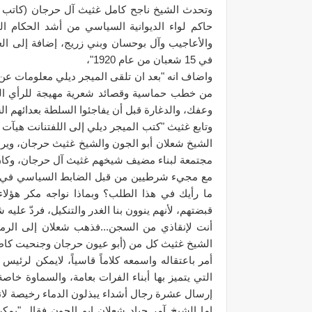
وتحدث الشيخ ناجح كامل غثيث آل حرجان (كاتب وبا
حاكم لواء الديوانية السياسي من أشد الحكام ال
والأعاجيب وآل بوحسان وبني زريج، إضافة إلى الع
في 15 شعبان من عام 1920"،
واضاف انه "بعد ان تلقى الميجر ديلي معلومات عن
من خطب حماسية وقصائد شعرية مهيجة للرأي العام،
وعفك، والدغارة قبل أن يفاجئوا السلطة بعدائهم ال
وتابع غثيث "كتب الميجر ديلي إلى اللفتنانت هيآت
الشيخ شعلان أبو الجون والشيخ غثيث حرجان، ويرس
مجتمعة لبناء مضيف شيخهم غثيث آل حرجان، وكان م
مع مجيء شرطيين من قبل الضابط السياسي في الر
ما رأيك في هذا الطلب؟ وبماذا نواجه مكر هؤلاء 
قبضتهم، لأنهم ينوون بنا الغدر والتنكيل، فردّ عليه
الشيخ غثيث كل من (أبو عيون حرجان وجنحيت كاطع) 
أمر باعتقاله واسمعه كلاماً قاسياً، لايمكن لرئ
التي يتميز بها أبناء الفرات بعامة، والسماوة خاص
إرسال عشرة رجال أشداء يبذلون الدماء رخيصة لانت
اما الشيخ آمر جياد شعلان ابو الجون فقال "يمك