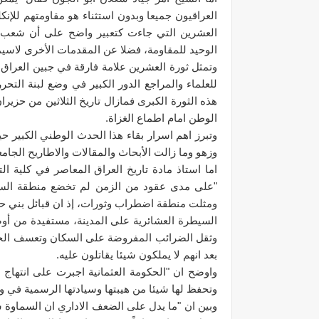
العراقيون جميعا وبدون استثناء هو مقاومتهم للإ
العشرين التي جاءت كتعبير واضح على أن شعب ا
الوحيد للمقاومة، فضلا عن المقدمات الأخرى لاسيما
وتمثل ثورة العشرين علامة فارقة في جبين العراق
للعلماء والمراجع الدور الكبير في وضع لبنة الت
هذه الثورة الكبرى فمازال تاريخ الثلاثين من حزير
الوطن امام اطماع الغزاة.
وتبرز اهم اسرار بقاء هذا الحدث الوطني الكبير حيا
وزهو وما زالت الأبحاث والمقالات والاطاريح الجامع
اما استاذ مادة تاريخ العراق المعاصر في كلية الت
"على مدى عقود من الزمن لم تخضع منطقة السم
ومثلت منطقة اضطراب وثورات، إذ ان قبائل بني حجي
السيطرة العشائرية على المدينة، مستفيدة من أوضا
وثقل الضرائب المفروضة على السكان وتعسف الج
بعد انهم لا يملكون شيئا يقاتلون عليه.
واوضح ان "الحكومة العثمانية اجبرت على انتهاج س
وتحفظ لها شيئا من هيبتها وسيادتها الرسمية في و