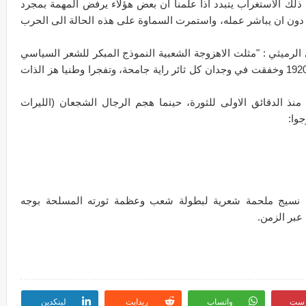
 الا ان ذلك الاستغراب يتبدد اذا علمنا ان بعض هؤلاء يرفض المهمة بمجرد
 من دون ان يباشر عمله، واستمرت السماوة على هذه الحالة الى الحرب
الرميثي : "مثلت الاهزوجة الشعبية النموذج المبكر للشعر السياسي
في العراق وقد مارست دورها المحرض في ثورة 1920 وخفقت في وجدان كل ثائر راية جامحة، وتفجرا وطنيا هز الذات
منذ الدقائق الاولى للثورة، حينما هجم الرجال الشجعان (الليرات
وا:
ن نسيج ملحمة شعرية لبطولة شعب وعظمة ثورته المسلحة بوجه
رست
واتساب
ريدايت
لينكدين