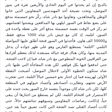
بالذبح إن لم يحدثوا في اليوم الحادي والأربعين ثغرة في سور
الموصل، وتحت نصيحة أحد المهندسين المتعاونين الذين خانوا
الوطن والمجاهدين، وتعاونوا مع نادر شاه، ركّز نحو خمسمئة مدفع
على بضع نقاط في السور ليلهي بها المدافعين ويشتتوا اهتمامهم،
ثم ركز في الوقت نفسه خمسمئة مدفع آخر على نقطة واحدة في
السور، لثلمه، إذ كان مع جيش نادر شاه 1000 مدفع، فقط،
و50000 الف هاون. فأحدثوا في السور فتحة أطلق عليها المواصلة
الثلمي "الثلمة" يستطيع الفارس وهو على ظهر جواده أن يدخل
المدينة منها، وكان هناك فرقة خيالة مستعدة لذلك معظم أفرادها
من العراقيين الخونة المتطوعين مع نادر شاه، فما إن لاحت الفتحة،
حتى اندفعوا فيها بكل قواهم، لكن هذه المفاجأة التي ظنها نادر
شاه ستكون الخطوة الأولى لاحتلال الموصل، أصبحت النقطة
الأولى لهزيمته فما إن اجتاز نحو خمسين خيالاً الثلمة، حتى تفجرت
الأرض تحتهم، وتطايرت أجسادهم وأجساد خيولهم في المنطقة
كلها، لكن نادر شاه كان موجوداً بنفسه خارج السور يحث جنده على
الاستمرار في اقتحام الثلمة، لكن لم يستطع من اجتازها أن يبقى
حياً، إذكانت رصاصات المقاومين وسيوفهم تتناتشهم حالاً، حتى
كادت أجساد القتلى تسد الفتحة التي كانت تضيق حيناً بعد حين،