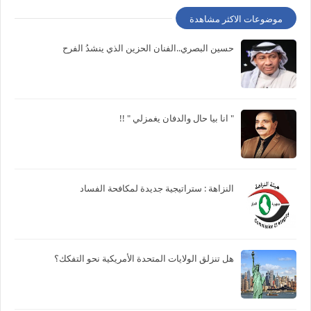
موضوعات الاكثر مشاهدة
حسين البصري..الفنان الحزين الذي ينشدُ الفرح
" انا بيا حال والدفان يغمزلي " !!
النزاهة : ستراتيجية جديدة لمكافحة الفساد
هل تنزلق الولايات المتحدة الأمريكية نحو التفكك؟