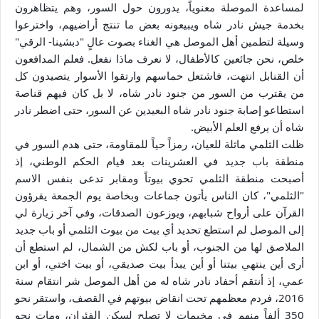
لمساعدة الموصلة معنوياً، يدورون حول السور، وهم يتظاهرون
بخدمة جيش نادر شاه ويبيعونه بعض ما تنتج أراضيهم، واخترعوا
وسيلة لتطمين أهل الموصل هي الغناء بصوت عالٍ "دبشينا- الرقي"
خلص، نحن جائعين كالأطفال، لا نعرف ماذا نفعل. فعلم المدافعون
أن القنابل انتهت، فاشتعل حماسهم وارتقوا الأسوار يتصيدون كل
من يقترب من السور من جنود نادر شاه، لا بل كان فيهم قناصة
استطاعو إصابة جنود نادر شاه البعيدين عن السور، حتى اضطر نادر
شاه أن يرفع العلم الأبيض.
ظلت الثلمي ماثلة للعيان، رمزاً حياً للمقاومة، حتى هدم السور في
منطقة باب جديد في العشرينات بعد قيام الحكم الوطني، إذ
أصبحت منطقة الثلمي تحوي بيوتاً ومقابر تدعى بنفس الاسم
"الثلمي"، كان الناس يأتون جماعات وبخاصة يوم الجمعة يقرؤون
القرآن على أرواح شبابهم، ويوزعون الصدقات، وفي آخر زيارة لي
إلى الموصل لم استطع تحديد أي بيت من بيوت الثلمي أو باب جديد
الملاصق لها من الجنوب، أو باب لكش من الشمال، لم استطع أن
أرى أين ينتهي بيتنا أو أين يبدأ بيت صديقي، أو بيت اختي، أو ابن
عمي، إذ أنتقم أحفاد نادر شاه له من أهل الموصل شر انتقام سنة
2016، فردم معظمهم تحت انقاض بيوتهم في القصف، واستقر نحو
350 ألفاً منهم في مخيمات لا تصلح لسكن الفئران، ومات نحو