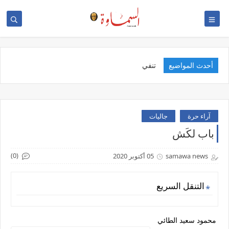
أحدث المواضيع
تنفيذ مبادرة
آراء حرة
جاليات
باب لكَش
(0)
samawa news
05 أكتوبر 2020
التنقل السريع
محمود سعيد الطائي