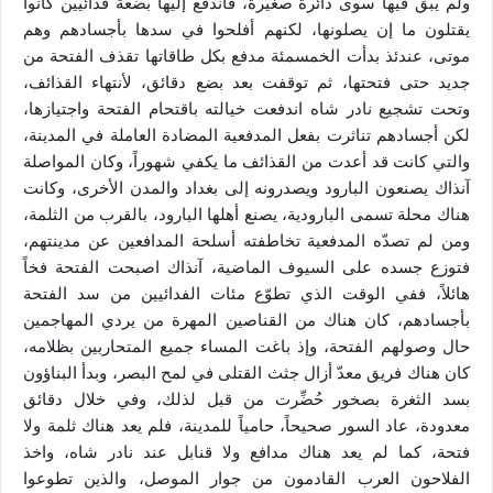
ولم يبق فيها سوى دائرة صغيرة، فاندفع إليها بضعة فدائيين كانوا
يقتلون ما إن يصلونها، لكنهم أفلحوا في سدها بأجسادهم وهم
موتى، عندئذ بدأت الخمسمئة مدفع بكل طاقاتها تقذف الفتحة من
جديد حتى فتحتها، ثم توقفت بعد بضع دقائق، لأنتهاء القذائف،
وتحت تشجيع نادر شاه اندفعت خيالته باقتحام الفتحة واجتيازها،
لكن أجسادهم تناثرت بفعل المدفعية المضادة العاملة في المدينة،
والتي كانت قد أعدت من القذائف ما يكفي شهوراً، وكان المواصلة
آنذاك يصنعون البارود ويصدرونه إلى بغداد والمدن الأخرى، وكانت
هناك محلة تسمى البارودية، يصنع أهلها البارود، بالقرب من الثلمة،
ومن لم تصدّه المدفعية تخاطفته أسلحة المدافعين عن مدينتهم،
فتوزع جسده على السيوف الماضية، آنذاك اصبحت الفتحة فخاً
هائلاً، ففي الوقت الذي تطوّع مئات الفدائيين من سد الفتحة
بأجسادهم، كان هناك من القناصين المهرة من يردي المهاجمين
حال وصولهم الفتحة، وإذ باغت المساء جميع المتحاربين بظلامه،
كان هناك فريق معدّ أزال جثث القتلى في لمح البصر، وبدأ البناؤون
بسد الثغرة بصخور حُضِّرت من قبل لذلك، وفي خلال دقائق
معدودة، عاد السور صحيحاً، حامياً للمدينة، فلم يعد هناك ثلمة ولا
فتحة، كما لم يعد هناك مدافع ولا قنابل عند نادر شاه، واخذ
الفلاحون العرب القادمون من جوار الموصل، والذين تطوعوا