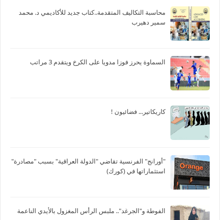
محاسبة التكاليف المتقدمة..كتاب جديد للأكاديمي د. محمد
سمير دهيرب
السماوة يحرز فوزا مدويا على الكرخ ويتقدم 3 مراتب
كاريكاتير... فضائيون !
"أورانج" الفرنسية تقاضي "الدولة العراقية" بسبب "مصادرة"
استثماراتها في (كورك)
الفوطة و"الجرغد".. ملبس الرأس المغزول بالأيدي الناعمة