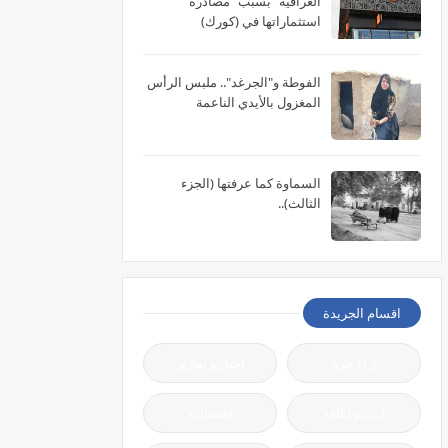
العراقية" بسبب "مصادرة"
استثماراتها في (كورك)
الفوطة و"الجرغد".. ملبس الرأس
المغزول بالأيدي الناعمة
السماوة كما عرفتها (الجزء
الثالث)..
اقسام الجريدة
آراء حرة
أخبار و تقارير
أدب و ثقافة
إقتصادية