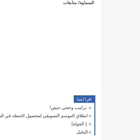
السماوة/ متابعات
اقرا ايضا
ترامب وحجي حبش!
انطلاق الموسم التسويقي لمحصول الحنطة في الم
( الچولة)
البخيل