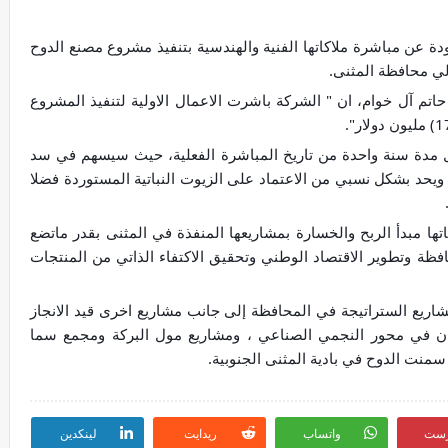
ودة عن مباشرة ملاكاتها الفنية والهندسية بتنفيذ مشروع مصنع الدوح
لي محافظة المثنى.
م آل خوام، ان " الشركة باشرت الاعمال الاولية لتنفيذ المشروع
ال مدة سنة واحدة من تاريخ المباشرة الفعلية، حيث سيسهم في سد
ة ويحد بشكل نسبي من الاعتماد على الزيوت النباتية المستوردة فضلا
ها مبدأ الربح والخسارة بمشاريعها المنفذة في المثنى بقدر ماتضع
افظة وتطوير الاقتصاد الوطني وتحقيق الاكتفاء الذاتي من المنتجات
ريع الستراتيجة في المحافظة إلى جانب مشاريع اخرى قيد الانجاز
جبان في محور النجمي الصناعي ، ومشاريع مول البركة ومجمع سما
سمنت الدوح في بادية المثنى الجنوبية.
رست
واتساب
ريدايت
لينكدين