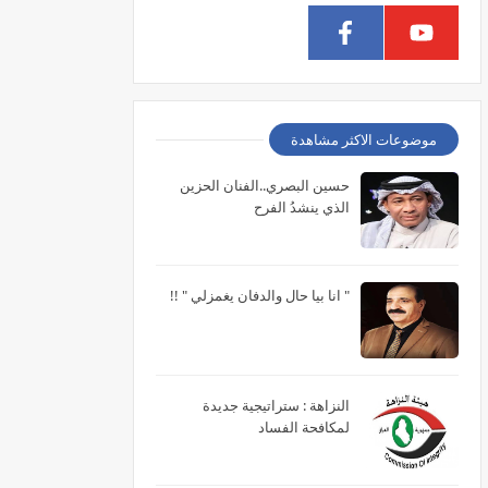
موضوعات الاكثر مشاهدة
حسين البصري..الفنان الحزين
الذي ينشدُ الفرح
" انا بيا حال والدفان يغمزلي " !!
النزاهة : ستراتيجية جديدة
لمكافحة الفساد