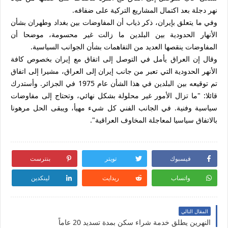
نهر دجلة بعد اكتمال المشاريع التركية على ضفافه.
وفي ما يتعلق بإيران، ذكر ذياب أن المفاوضات بين بغداد وطهران بشأن
الأنهار الحدودية بين البلدين ما زالت غير محسومة، موضحا أن
المفاوضات ينقصها العديد من التفاهمات بشأن الجوانب السياسية.
وقال إن العراق يأمل في التوصل إلى اتفاق مع إيران بخصوص كافة
الأنهر الحدودية التي تعبر من جانب إيران إلى العراق، مشيرا إلى اتفاق
تم توقيعه بين البلدين في هذا الشأن عام 1975 في الجزائر. وأستدرك
قائلا: "ما تزال الأمور غير محلولة بشكل نهائي، وتحتاج إلى مفاوضات
سياسية وفنية. في الجانب الفني كل شيء مهيأ، ويبقى الحل مرهونا
بالاتفاق سياسيا لمعاجلة المخاوف العراقية".
فيسبوك
تويتر
بنترست
واتساب
ريدايت
لينكدين
المقال التالي
النهرين يطلق خدمة شراء سكن بمدة تسديد 20 عاماً