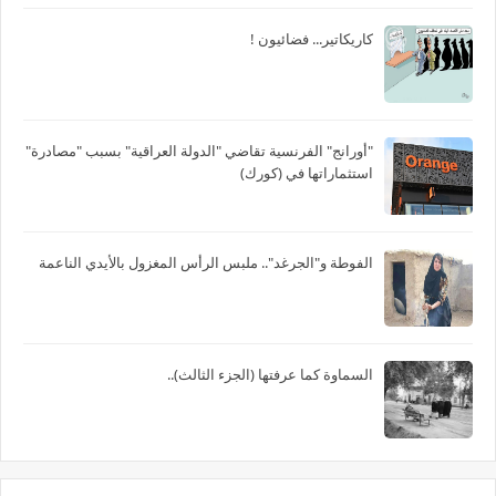
كاريكاتير... فضائيون !
"أورانج" الفرنسية تقاضي "الدولة العراقية" بسبب "مصادرة"
استثماراتها في (كورك)
الفوطة و"الجرغد".. ملبس الرأس المغزول بالأيدي الناعمة
السماوة كما عرفتها (الجزء الثالث)..