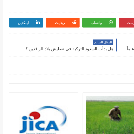
رست
واتساب
ريدايت
لينكدين
المقال السابق
هل بدأت السدود التركية في تعطيش بلاد الرافدين ؟