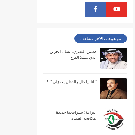
موضوعات الاكثر مشاهدة
حسين البصري..الفنان الحزين
الذي ينشدُ الفرح
" انا بيا حال والدفان يغمزلي " !!
النزاهة : ستراتيجية جديدة
لمكافحة الفساد