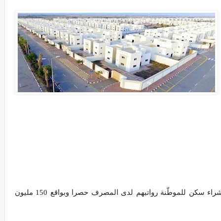
اطلق مصرف النهرين الاسلامي الحكومي خدمة شراء سكن للموطّنة رواتبهم لدى المصرف حصرا وبواقع 150 مليون