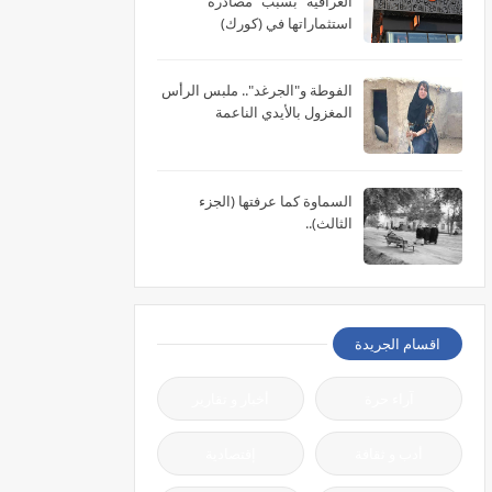
العراقية" بسبب "مصادرة"
استثماراتها في (كورك)
الفوطة و"الجرغد".. ملبس الرأس
المغزول بالأيدي الناعمة
السماوة كما عرفتها (الجزء
الثالث)..
اقسام الجريدة
آراء حرة
أخبار و تقارير
أدب و ثقافة
إقتصادية