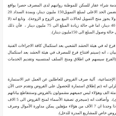
مة شراء عقار للسكن للموطنة رواتبهم لدى المصرف حصرا بواقع
150 مليون دينار)، واضاف ان (ضوابط الخدمة تتضمن الحد الاعلى لمبلغ التمويل150 مليون دينار، وبمدة السداد 20
ر الارباح 3 بالمئة سنويا، ولا يجوز منح التمويل لحالات البيع بين الزوج و الزوجة)، وتابع انه (لا
يتطلب تقديم كفيل اذا كان مبلغ التمويل اقل من 40 دينار، اما في حالة زيادة المبلغ الى 75 مليون دينار ، فأن ذلك
المبلغ الى 150مليون دينار).
ع له في هيئة الحشد الشعبي بعد استكمال كافة الاجراءات الفنية
ان ، انه (سيتم افتتاح فرع للمصرف في هيئة الحشد بعد استكمال
 (الفرع سيسهم في اطلاق ومنح السلف لمنتسبيه وتقديم الخدمات
إجتماعية، آلية صرف القروض للعاطلين عن العمل عبر الاستمارة
 زلزلي انه (تم إطلاق استمارة للحصول على القروض وتقدم حتى الآن
دد الى مئة الف وهؤلاء ليس جميعهم مشمولون بالقروض وستتقاطع بياناتهم
مع وزارة التخطيط لفرز من يستلمون رواتب أخرى)، وأضافت انه (سيجري تصفية الأسماء لمنح القروض الى 5 الاف
شخص حيث تكون الوزارة قادرة على تسديدها واذا وجدنا ان 7 الآف من هؤلاء مؤهلين يمكن مداورة الأموال وصرف
روض خاص للمشاريع المدرة للدخل).