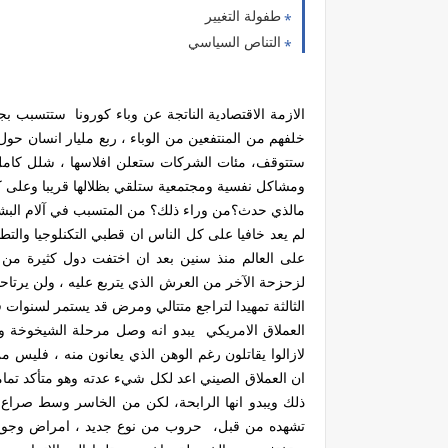
طفولة التغيير
التناص السياسي
الازمة الاقتصادية الناتجة عن وباء كورونا ستتسبب بجو
خلفهم من المنتفعين من الوباء ، ربع مليار انسان حو
ستتوقف، مئات الشركات ستعلن افلاسها ، شلل كامل ف
ومشاكل نفسية ومجتمعية ستلقي بظلالها قريبا وعلى ك
مالذي حدث؟من وراء ذلك؟ من المتسبب في آلام البشرية
لم يعد خافيا على كل الناس ان قطبي التكنلوجيا والت
على العالم منذ سنين بعد ان اختفت دول كثيرة من حل
لزحزحة الآخر من العرش الذي يتربع عليه ، ولن يرتاحا ا
الثالثة تمهيدا لتراجع متتالي ومرض قد يستمر لسنوات 
العملاق الامريكي يبدو انه وصل مرحلة الشيخوخة وال
لازالوا يقاتلون رغم الوهن الذي يعانون منه ، فليس من
ان العملاق الصيني اعد لكل شيء عدته وهو متأكد تمام
ذلك ويبدو انها الرابحة، لكن من الخاسر وسط صراع
تشهده من قبل، حروب من نوع جديد ، امراض وجوع، ا