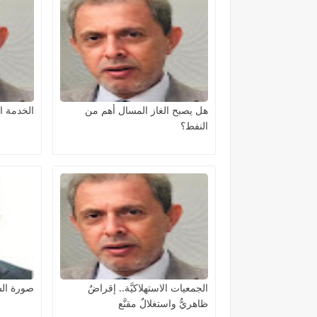
هل يصبح الغاز المسال أهم من
الخدمة ا
النفط؟
الجمعيات الاستهلاكيَّة.. إقراضٌ
صورة الس
ظاهريٌّ واستغلالٌ مقنَّع