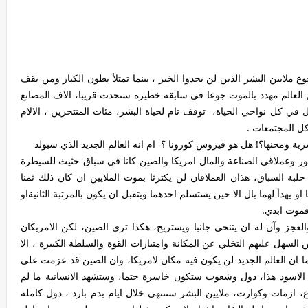
ع ملايين البشر الذين لن يجدوا الخبز ، بينما تمتلأ بطون الكبار ومن يقف
ل العالم مهدد بالموت جوعا في سابقة خطيرة ستحدث قريبا، الاف المصانع
ي كل نواحي الحياة، توقف تام لحياة البشر، مئات المنتحرين ، الالام
ل المجتمعات .
 ومحنها؟! هل هو فيروس كورونا ؟ ام انه العالم الجديد الذي سيولد
طور وعملاقي الصناعة والمال امريكا والصين كانا في سباق حثيث للسيطرة
بة السباق، هذان العملاقان لن يكترثا بموت الملايين ان كان ذلك ثمنا
و يهدأ لهما بال الا حين يستسلم احدهما ويتقبل ان يكون بالمرتبة الثانيةاو
فموت ابدي.
عجز وآن له ان يتنحى جانبا ويستريح، هكذا ترى الصين، لكن الامريكان
 السهل عليهم التخلي عن المكانة وامتيازات القوة والسلطة الكبيرة ، الا
ا ان العالم الجديد لن يكون فيه مكان لامريكا، وان الصين قد عزمت على
 الاسود هذا، دول وشعوب ستكون خاسرة حتما، وستشهد الانسانية ما لم
زمات وكوارث، ملايين البشر ستنتهي خلال ايام بدم بارد ، دول كاملة