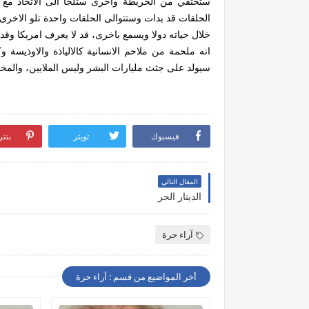
ستختفي من الخريطة واخرى ستلجا الى الاتحاد مع غ
خلال حياته دولا ويسمع باخرى، قد لا يعرف امريكا وقد 
انه ملحمة من ملاحم الانسانية كالالياذة والاوذيسة
سيولد على جثث مليارات البشر وليس الملايين، والمخاض
فيسبوك
تويتر
بنت
المقال التالي
الدينار الحر
آراء حرة
أخر المواضيع من قسم : آراء حرة