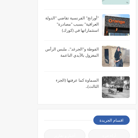
"أورانج" الفرنسية تقاضي "الدولة
العراقية" بسبب "مصادرة"
استثماراتها في (كورك)
الفوطة و"الجرغد".. ملبس الرأس
المغزول بالأيدي الناعمة
السماوة كما عرفتها (الجزء
الثالث)..
اقسام الجريدة
آراء حرة
أخبار و تقارير