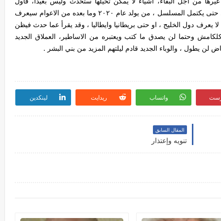
يرها من اجل البقاء، اشياء لا يمكن تخيلها ستحدث وليس بعيدا، فاول
الحلقات قد بدات وستتوالى الحلقات واحدة تلو الاخرى حتى يكتمل المسلسل ، من يولد عام ٢٠٢٠ وما بعده من الاعوام سيعرف
لا يعرف دول الخليج ، او حتى بريطانيا وايطاليا ، وقد يقرأ عما حدث فيظن
 وكلكامش وحتما لن يصدق ما كتب ويعتبره من الاساطير، العملاق الجديد
 لن يطول ، والوباء الجديد قادم ليلتهم المزيد من بني البشر .
رست
واتساب
ريدايت
لينكدين
المقال السابق
تنويه وإعتذار