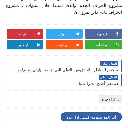
مشروع الخراف الجديد والذي سيبدأ خلال سنوات ، مشروع
الخراف قادم فاين تفرون ؟.
فيسبوك
تويتر
بنترست
واتساب
ريدايت
لينكدين
المقال التالي
ملخص للمناظرة التلفزيونية الاولى التي جمعت بايدن مع ترامب
المقال السابق
صديقي أصبح مديراً عاماً
آراء حرة
أخر المواضيع من قسم : آراء حرة