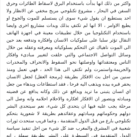
واكثر من ذلك انها بدأت باستخدام البرق لاسقاط الطائرات وحرق
السفن في البحار ، مشروع تكنلوجي مربح مخفي عن الانظار ولا
احد يستطيع ان يقول شيء سوى ان يستسلم للموت والجوع او
يطيع الاوامر ، الا انها لم تكتفِ بذلك وبدات مشاريع اخرى وايضا
باستخدام التكنلوجيا من خلال تطبيقات معينة في اجهزة الهاتف
النقال تؤثر سلبا على سلوكيات الانسان وافكاره وتدفعه بعد حين
الى الموت ناهياك عن التحكم بسلوكياته ومعرفته وعقله من خلال
وسائل التواصل الاجتماعي والتي خلقت لتغيير مبادىء وافكار
الناس ومعتقداتها واوصلتها نحو السقوط والانحراف والمخدرات
والجريمة،واستمرت ولم تكتفِ الى هذا الحد ، فهي تعمل ومنذ
سنين من اجل بث الافكار بطريقة (برمجة العقل) لجعل الانسان
يحفر قبره بيده ويذهب اليه فرحا ، فقد استطاعات وبدهاء من جعل
اي انسان يتبنى ما تريد ويدافع عن ذلك وكانه يدافع عن قضيته
ومبادئه ويتصور ان الافكار افكاره والاحلام احلامه وانه وصل الى
مرحلة يجب عليه فيها ان يتحدى كل شيء، نعم سيتحدى البشر
دولهم وحكوماتهم ومبادئهم وعقائدهم بطريقة لا شعورية بتحكم
تكنلوجي بارع من قبل الدول المتقدمة ، وعما قريب ستحدث ثورات
شعبية في المشرق والمغرب ضد كل شيء من اجل تنفيذ سياسة
الدول المتقدمة في السيطرة على البشر بطريقة سهلة ، انه