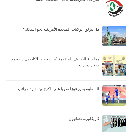
هل تنزلق الولايات المتحدة الأمريكية نحو التفكك؟
محاسبة التكاليف المتقدمة..كتاب جديد للأكاديمي د. محمد
سمير دهيرب
السماوة يحرز فوزا مدويا على الكرخ ويتقدم 3 مراتب
كاريكاتير... فضائيون !