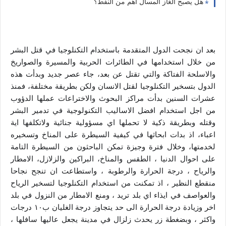
هل يصبح الغاز المسال أهم من النفط؟
بعد ان نجحت الدول المتقدمة باستخدام التكنلوجيا في قتل البشر
من خلال استخدامها في الطائرات الحربية والمسيرة والصواريخ
والاسلحة الفتاكة والتي تقتل عن بعد، جاء عصر جديد وبدأت هذه
الدول بتسخير التكنلوجيا لقتل الانسان ولكن بطريقة مختلفة، فمنذ
عشرات السنين بدأت مراكز البحوث والاختراعات عملها الدؤوب
من اجل استخدام افضل الاساليب التكنولوجية في تدمير البشر
وقتله وبطريقة ذكية لا تحملها اي مسؤولية جنائية ولاتكلفها اية
اعباء، اذ بدات ابحاثها في كيفية السيطرة
على المناخ وتسخيره
لخدمتها، وخلال فترة وجيزة تمكن الباحثون من السيطرة التامة
على احوال الدنيا ، الطقس والمناخ، البراكين والزلازل، الامطار
والرياح ، درجة الحرارة والرطوبة ، واستطاعت ان تنجح نجاحا
منقطع النظير ، اذ تمكنت من استخدام التكنلوجيا لتسخير الرياح
والعواصف في ايذاء اي بلد تريد ، ومنع الامطار من النزول في بلد
اخر وزيادة درجة الحرارة الى حد يتجاوز درجة الغليان ب١٠ درجات
واكثر ، وبضغطة زر يحدث زلزال في مدينة يجعل عاليها سافلها ،