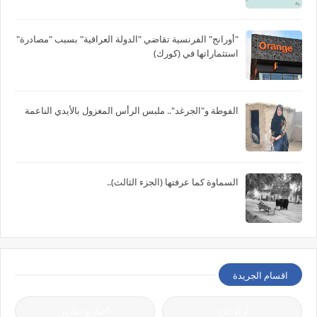
"أورانج" الفرنسية تقاضي "الدولة العراقية" بسبب "مصادرة"
استثماراتها في (كورك)
الفوطة و"الجرغد".. ملبس الرأس المغزول بالأيدي الناعمة
السماوة كما عرفتها (الجزء الثالث)..
اقسام الجريدة
آراء حرة
أخبار و تقارير