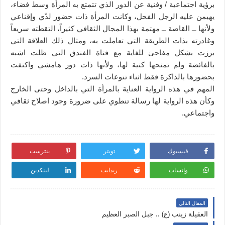
برؤية اجتماعية / وفنية عن الدور الذي تتمتع به المرأة وسط فضاء،
يهيمن عليه الرجل الفحل، وكانت المرأة ذات حضور لذّي وإقناعي
ولأنها ــ القاصة ــ مهتمة بهذا المجال الثقافي كثيراً، التقطته سريعاً
وغادرته بذات الطريقة التي تعاملت به، ومثال ذلك العلاقة التي
برزت بشكل مفاجئ للغاية مع فتاة الفندق التي ظلت اشبه
بالفائضة ولم تمنحها كنية لها، ولأنها ذات دور هامشي واكتفت
بحضورها بالذاكرة فقط اثناء تنوعات السرد.
المهم في هذه الرواية العناية بالمرأة التي بالداخل وحتى الخارج
وكأن هذه الرواية لها رسالة تنطوي على ضرورة وجود اصلاح ثقافي
واجتماعي.
فيسبوك
تويتر
بنترست
واتساب
ريدايت
لينكدين
المقال التالي
العقيلة زينب (ع) .. جبل الصبر العظيم