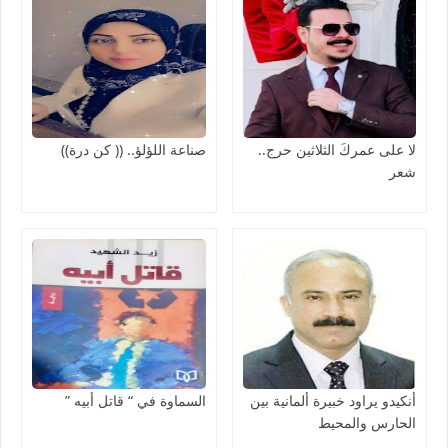
لا على عمركَ الثلاثين حرج..
صناعة اللؤلؤ.. (( كن درة))
شعر
أنكيدو يراود خبيرة ألمانية بين
السماوة في “ قاتل أبيه ”
الحارس والمحيط