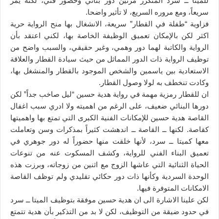
للميتا ــ سرد المتكرر مرتين دور بنائي وحضور فني، لكنه يمر
سريعاً، ومع مروره السريع، لا تأثير واضحا.
فزاوية “طفلة في القطار” سريعة، الانشغال بها منح الرواية حرية
اكثر لكن بالإمكان تعميق الوظيفة الخاصة بها، لكني اعتقد بأن
الرواية والكاتبة لهما دور وهمي، وغير حقيقي، والسبب واضح من
توظيف الرواية ذات الدور المماثل من حيث سيادة القطار والعلاقة
الاستعادية بين ياسمين والشخص الموجود بالقطار والمنشغل بها،
وكادت تنخطف به لولا وصول القطار.
ان للقطار رمزية مهمة في رواية هدية حسين “ليل صاخب جداً” لكن
دورها البنائي ضعيف، على الرغم من اهميته ولا ادري سبب اغفال
القاصة هدية حسين للإمكانات الفنية الكبرى التي تمتع بها واهميتها
كقاصة. لكنها ــ القاصة ــ اندهشت كثيراً بمذكرات وسن وتعاملت
معها كميتا ــ سرد، لأنها خلقت منها حضوراً له دور جوهري في
تعميق البناء الفني للرواية، وكشف المسكوت عنه من تنوعات
الحياة الثنائية التي عاشها الزوج مع اثنين من زوجاته، وبرزت هذه
الوحدة السردية وكأنها ذات دور حكائي تقليدي ولم توظف القاصة
الامكانات المتوفرة فيها.
لكن علينا الاشارة الى ان هدية حسين موفقة بتوظيف الميتا ــ سرد
في حدود ضيقة من التوظيف، لكن لا بد من التذكير بأن هدية تتمتع