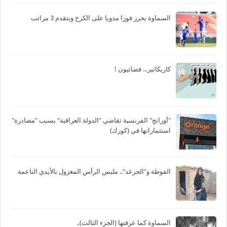
السماوة يحرز فوزا مدويا على الكرخ ويتقدم 3 مراتب
كاريكاتير... فضائيون !
"أورانج" الفرنسية تقاضي "الدولة العراقية" بسبب "مصادرة"
استثماراتها في (كورك)
الفوطة و"الجرغد".. ملبس الرأس المغزول بالأيدي الناعمة
السماوة كما عرفتها (الجزء الثالث)..