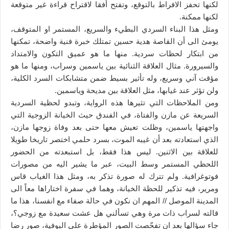
لكنها تحفز الافراط بالتوقع، وتفتح أفقا لاقتراح قراءة غير متوقعة
لكنها ممكنة.
ومثل هذا البناء السردي البطيء والسريع، المستمر او المتوقف،
يومئ الى أن القاصة هدية حسين تمتلك خبرة فنية واضحة، تمكنها
من ابتكار لحظات سردية. منها ما هو عميق التكون والامتداد
والسيرورة. مثال العلاقة الثنائية بين ياسمين وسراب، ومنها ما هو
مؤقت آني وسريع، وله تأثير بسيط ضمن متشابكات السرد الكلية،
ولن تؤثر عند غيابها، مثل العلاقة بين مديحة وياسمين.
ومن الملاحظات التي تثيرها هذه الرواية، وتبدو لحظية السردية
السريعة عن مازن والفتاة، في الفندق حيث الخيانة الزوجية التي
واجهتها ياسمين، وظلت تعيش معها حتى بعد وفاة زوجها مازن،
الذي استعادته بعد أن غيبه الموت، بسرد حلمي اختصر تاريخا طويلا
للعلاقة بين الاثنين. ليس هذا فقط، بل استبعدته من الحضور
اللحظي المستمر وسط البيت، عبر ما يشير اليه من مصورات
فوتوغرافية. ولم تترك له صورة تذكر به، ومثل هذا الغياب قاس
ومرير، فيه تذكير للحظة الخيانة، وهما في سفرة اختاراها معاً الى
المدينة الموصل // المهم ان نكون في حالة صفاء مع انفسنا، هذا ما
قالته لسراب ذات مرة وهي تسألني هل عشت سعيدة مع زوجي؟،
جاء سؤالها بعد ان تفحّصت الصور المؤطرة على البوفية، صور رضا