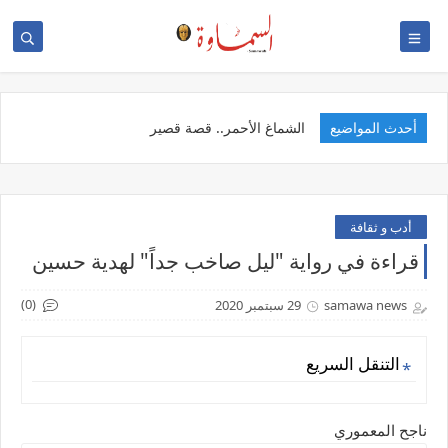
أحدث المواضيع
الخدمة
أدب و ثقافة
قراءة في رواية "ليل صاخب جداً" لهدية حسين
(0)
samawa news
29 سبتمبر 2020
التنقل السريع
ناجح المعموري