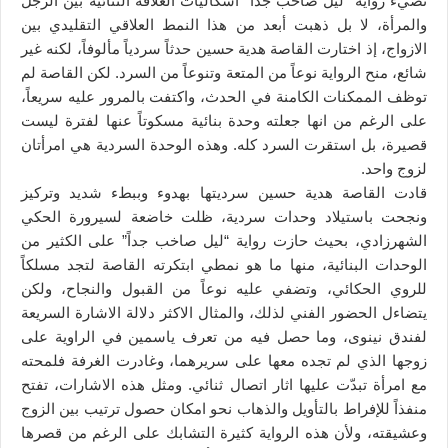
تضيء رواية “ليل صاخب جداً” اشكاليات العلاقة الثنائية بين الرجل
والمرأة، لا بل ذهبت أبعد من هذا النمط العلاقي التقليدي بين
الازواج، إذ اختارت القاصة هدية حسين حدثاً سردياً مألوفاً، لكنه غير
شائع، منح الرواية نوعاً من المتعة وتنوعاً من السرد. لكن القاصة لم
توظف الممكنات الكامنة في الحدث، واكتفت بالمرور عليه سريعاً،
على الرغم من انها جعلته وحدة بنائية مسكوتاً عنها لفترة ليست
قصيرة، بل استقرت السرد كله. وهذه الوحدة السردية هي امرأتان
لزوج واحد.
قادت القاصة هدية حسين سرديتها بهدوء وببطء شديد وتركيز
ونجحت باستيلاد وحدات سردية، ظلت خاضعة لسيرورة الحكي
الشهرزادي، بحيث حازت رواية “ليل صاخب جداً” على الكثير من
الوحدات البنائية، منها ما هو نمطي ابتكرته القاصة لتجد مسلكاً
للروي الحكائي، وتضفي عليه نوعاً من القبول والنجاح، ولكن
يتضاءل الحضور الفني لذلك، والمثال الاكثر دلالة الاشارة السريعة
لفندق نينوى، وما حصل فيه من تعرف ياسمين في الراوية على
زوجها الذي لم تجده معها على سريرهما، وغادرت الغرفة فلمحته
مع امرأة تبدّت عليها اثار اتصال ثنائي. ومثل هذه الاشارات، تفتح
منفذاً للإفراط بالتأويل والذهاب نحو امكان حصول ترتيب بين الزوج
وعشيقته، ولأن هذه الرواية كثيرة التشابك على الرغم من قصرها