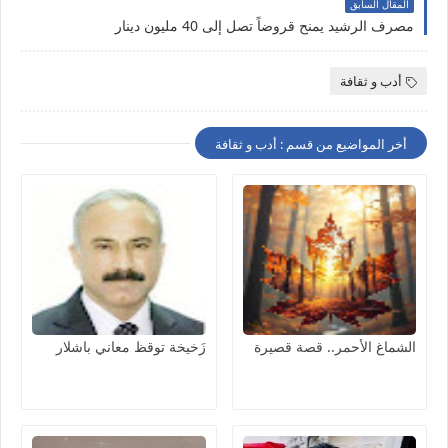
المقال السابق
مصرف الرشيد يمنح قروضاً تصل إلى 40 مليون دينار
أدب و ثقافة
أخر المواضيع من قسم : أدب و ثقافة
الشماغ الأحمر.. قصة قصيرة
زَخيخة توقظ معاني باشلار