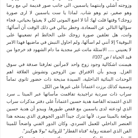
وزوجته آشلي وابنتهما ياسمين، الى جانب صور قديمة لي مع رضا
وهو صغير، ثم وهو شاب. لماذا يا ست ياسمين لا ارى صورة
زوجك؟ وقتها قلت لها: أنا لا اضع الموتى لكي لا يعبثوا بحياتي، فجاء
سؤالها التالي عن السعادة، وخطر ببالي في ذلك الوقت أن أسألها:
وانت، هل تعلقين صورة زوجك على الحائط ام تضعينها على
البوفية؟ إلا أنني لم اسألها، ولم احاول النبش في ماضيها فهذا الامر
لا يعنيني ..... الاسئلة ماتت غير مجدية ما دام الشهود قد خرجوا من
قيد الحياة / ص 107//
هيمنت اشكالية وجود زوج واحد لامرأتين تعارفتا صدفة في سوق
الغزل. ويبدو بأن الافتراق بين الزوجين وتشوش العلاقة اهم
الوحدات البنائية الداخلية، السيدة مديحة ذات حضور ثانوي تماماً
وسمية كذلك برزت اعتماداً على غيرها من الكل.
سراب ذات سردية تراجيدية تفاقمت مأساتها عبر الميتا ــ سرد
الذي اعتمدته القاصة هدية حسين اعتماداً على دفتر مذكرات سراب
الذي اودعته لدى ياسمين مع قفص طيورها. ويبدو أن هدية حسين
مولعة بالميتا سرد، لأنها تدرك جيداً الدور الجوهري الذي يمنحه هذا
العنصر الداخلي للعمل السردي. وكان الدور الفني واضحاً للميتا
الفن الذي اضفته رواية “فتاة القطار” للروائية “بولا هوكينز”.