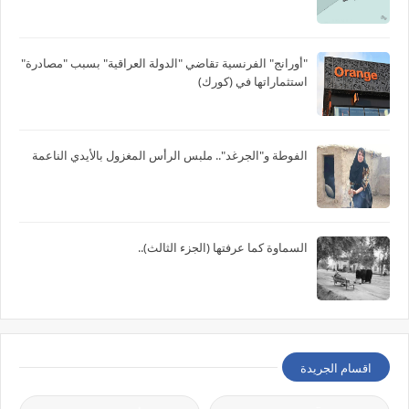
"أورانج" الفرنسية تقاضي "الدولة العراقية" بسبب "مصادرة"
استثماراتها في (كورك)
الفوطة و"الجرغد".. ملبس الرأس المغزول بالأيدي الناعمة
السماوة كما عرفتها (الجزء الثالث)..
اقسام الجريدة