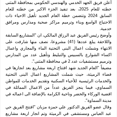
أعلن فريق الجهد الخدمي والهندسي الحكومي بمحافظة المثنى
خطته للعام 2025، بعد تنفيذ الجزء الاكبر من خطته للعام
السابق 2024 وتتضمن خطة العام الجديد تأهيل الاحياء ذات
الاحتياج الواسع وبناء وترميم مراكز صحية ومدارس ومرافق
خدمية.
وأوضح رئيس الفريق عبد الرزاق المالكي، ان "المشاريع السابقة
واللاحقة يبلغ عددها (41) مشروعا، نصف منها شارفت على
الانتهاء وشملت اعمال البنى التحتية الماء والمجاري واعمال
اكساء الشوارع بالسبيس والتبليط وتأهيل عدد من المدارس
وترميم مستشفيات عدد 2 في محافظة المثنى".
مضيفاً "العام الجديد شهد افتتاح اربعة مشاريع بعد انجازها في
قضاء الرميثة، حيث شملت المشاريع اعمال البنى التحتية
والخدمات الرئيسية للأحياء السكنية وتقديم الخدمات للمواطن
السماوي، فيما ينجز الفريق عدداً من الاعمال المماثلة في
اقضية الوركاء والخضر وناحية الكرامة بالإضافة الى اعماله في
مدينة السماوة".
وقال عضو الفريق الدكتور علي حمزة مزبان "افتتح الفريق حي
عبد العباس ومستشفى في الرميثة وتم انجاز اربعة مشاريع