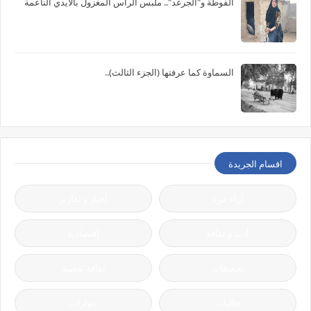
الفوطة و"الجرغد".. ملبس الرأس المغزول بالأيدي الناعمة
السماوة كما عرفتها (الجزء الثالث)..
اقسام الجريدة
آراء حرة
أخبار و تقارير
أدب و ثقافة
إقتصادية
تحقيقات
ثقافة شعبية
جاليات
حوارات