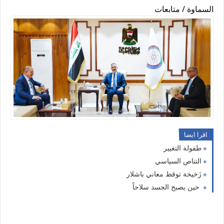
السماوة / متابعات
اقرا ايضا
طفولة التغيير
التناص السياسي
زَخيخة توقظ معاني باشلار
حين يصبح الجسد سلاحاً