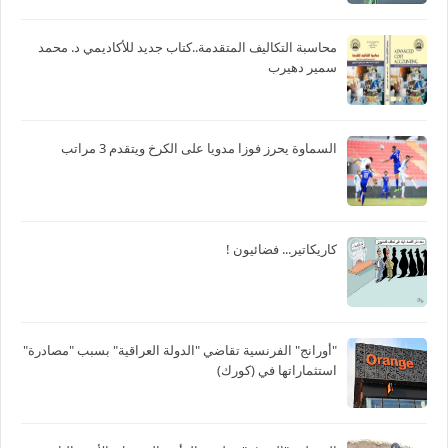
محاسبة التكاليف المتقدمة..كتاب جديد للأكاديمي د. محمد
سمير دهيرب
السماوة يحرز فوزا مدويا على الكرخ ويتقدم 3 مراتب
كاريكاتير... فضائيون !
"أورانج" الفرنسية تقاضي "الدولة العراقية" بسبب "مصادرة"
استثماراتها في (كورك)