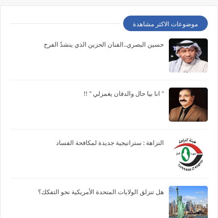
موضوعات الاكثر مشاهدة
حسين البصري..الفنان الحزين الذي ينشدُ الفرح
" انا بيا حال والدفان يغمزلي " !!
النزاهة : ستراتيجية جديدة لمكافحة الفساد
هل تنزلق الولايات المتحدة الأمريكية نحو التفكك؟