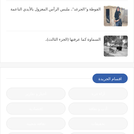
الفوطة و"الجرغد".. ملبس الرأس المغزول بالأيدي الناعمة
السماوة كما عرفتها (الجزء الثالث)..
اقسام الجريدة
آراء حرة
أخبار و تقارير
أدب و ثقافة
إقتصادية
تحقيقات
ثقافة شعبية