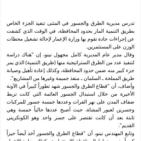
تدرس مديرية الطرق والجسور في المثنى تنفيذ الجزء الخاص
بطريق التنمية المار بحدود المحافظة، في الوقت الذي كشفت
عن إجراءات جادة تقوم بها وزارة الإعمار لإحالة تشغيل محطات
الوزن على المستثمرين.
وقال مدير عام المديرية كامل مجهول نينو، إن "هناك دراسة
لتنفيذ عدد من الطرق الستراتيجية منها (طريق التنمية) الذي يمر
جزء كبير منه ضمن حدود المحافظة، وكذلك إعادة تأهيل وصيانة
طريق المملحة ـ السلمان ـ منفذ جميمة وغيرها من المشاريع".
وأضاف، أن "قطاع الطرق والجسور شهد تطوراً كبيراً في الآونة
الأخيرة من خلال استبدال الجسور العائمة التي كانت تربط
ضفاف المدن على نهر الفرات وعددها خمسة جسور للمركبات
وجسرين لعبور المشاة، حيث أصبح عددها حالياً خمسة وهي
ثابتة بعد أن كانت تقتصر على جسر واحد وهو الكونكريتي
القديم".
وتابع المهندس نينو، أن "قطاع الطرق والجسور أخذ أيضاً حيزاً
كبيراً ضمن خطط المحافظة الاستثمارية وكذلك وزارة الإعمار