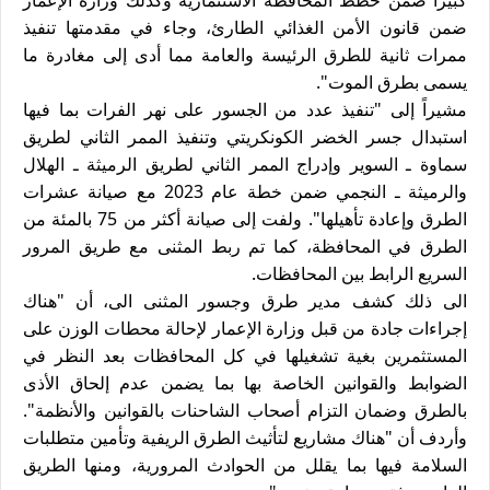
ضمن قانون الأمن الغذائي الطارئ، وجاء في مقدمتها تنفيذ
ممرات ثانية للطرق الرئيسة والعامة مما أدى إلى مغادرة ما
يسمى بطرق الموت".
مشيراً إلى "تنفيذ عدد من الجسور على نهر الفرات بما فيها
استبدال جسر الخضر الكونكريتي وتنفيذ الممر الثاني لطريق
سماوة ـ السوير وإدراج الممر الثاني لطريق الرميثة ـ الهلال
والرميثة ـ النجمي ضمن خطة عام 2023 مع صيانة عشرات
الطرق وإعادة تأهيلها". ولفت إلى صيانة أكثر من 75 بالمئة من
الطرق في المحافظة، كما تم ربط المثنى مع طريق المرور
السريع الرابط بين المحافظات.
الى ذلك كشف مدير طرق وجسور المثنى الى، أن "هناك
إجراءات جادة من قبل وزارة الإعمار لإحالة محطات الوزن على
المستثمرين بغية تشغيلها في كل المحافظات بعد النظر في
الضوابط والقوانين الخاصة بها بما يضمن عدم إلحاق الأذى
بالطرق وضمان التزام أصحاب الشاحنات بالقوانين والأنظمة".
وأردف أن "هناك مشاريع لتأثيث الطرق الريفية وتأمين متطلبات
السلامة فيها بما يقلل من الحوادث المرورية، ومنها الطريق