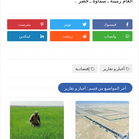
العام رميثة ـ سماوة ـ خضر".
فيسبوك
تويتر
بنترست
واتساب
ريدايت
لينكدين
أخبار و تقارير
إقتصادية
أخر المواضيع من قسم : أخبار و تقارير