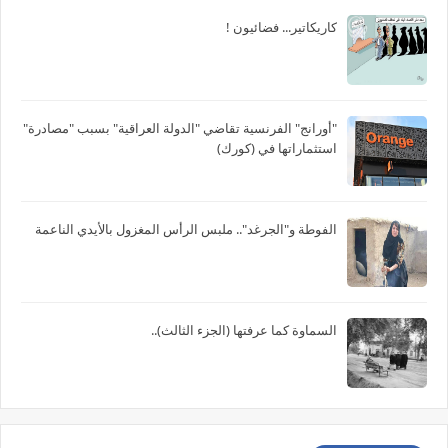
كاريكاتير... فضائيون !
"أورانج" الفرنسية تقاضي "الدولة العراقية" بسبب "مصادرة"
استثماراتها في (كورك)
الفوطة و"الجرغد".. ملبس الرأس المغزول بالأيدي الناعمة
السماوة كما عرفتها (الجزء الثالث)..