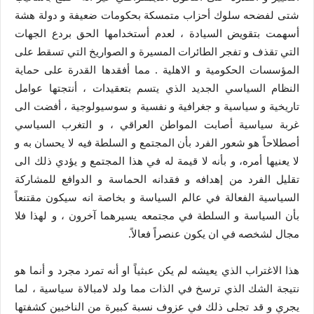
شتى لفضحه سلوك أحزاب متمسكة بحكومات ضعيفة و دولة هشة
أسهمت بتقويض السيادة ، لعدم أستخدامها الحق بردع الجهات
التي تقذف و تفجر الطائرات المسيرة و الصواريخ التي تسقط على
المؤسسات الحكومية و الاهلية . مما أفقدها القدرة على حماية
النظام السياسي الجديد الذي يتسم بتعقيدات ، أنتجتها عوامل
تاريخية و سياسية و جغرافية و نفسية و سوسيولوجية ، أفضت الى
غربة سياسية أصابت المواطن العراقي ، و التغرب السياسي
أصطلاحاً هو شعور الفرد بأن المجتمع و السلطة فيه لا يحسان به و
لا يعنيها أمره، و بأنه لا قيمة له في هذا المجتمع و يؤدي ذلك الى
تقليل الفرد من إهدافه و فقدانه الحماسة و الدوافع للمشاركة
السياسية الفعالة في عالم السياسة و بخاصة انه سيكون مقتنعاً
بأن السياسة و السلطة في مجتمعه يسيرهما آخرون ، و لهذا فلا
مجال لشخصه في ان يكون عنصراً فعالاً.
هذا الاغتراب الذي يعيشه لم يكن عبثياً او أنه تمرد مجرد و أنما هو
نتيجة الشك الذي ترسخ في الذات مما ولد لامبالاة سياسية ، لما
يجري و قد تجلى ذلك في عزوف نسبة كبيرة من الناخبين كشفتها