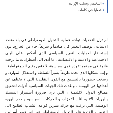
التبخيس وسلب الإرادة
قضايا في كلمات
لم تزل التحديات تواجه عملية التحول الديمقراطي في بلد متعدد
الاثنيات ، بوصف التغيير كان صادماً و سريعاً، جاء من الخارج، دون
إستحضار لعمليات التغيير السياسي الذي أنعكس على البنى
الاجتماعية و الامنية و الاقتصادية ، ما أدى الى أضطرابات ما برحت
قائمة في مجتمع تقوده قوى سياسية، لا تؤمن بقيم الديمقراطية ،
و إنما بشكلها الذي تجده طريقاً يسيراً للسلطة و استغلال الموارد، و
رسخت حضورها بالتنسيق مع القوى التقليدية التي لا تختلف عن
أهدافها في الهيمنة . و غدت تلك الجهات السياسية أدوات لتحقيق
مصالح الدول الاقليمية ، التي ترى ضرورة أستمرار التمسك
بالهويات الاثنية لتلك الاحزاب و الحركات السياسية و دحر الهوية
الوطنية، التي بزغت مع حراك تشرين قوامه الشباب الطامح الى
التغيير و القدرة على التحول الديمقراطي غير انه قمع بأساليب