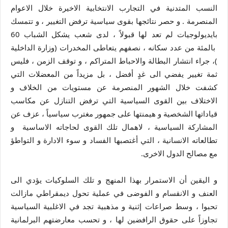
النسب المتدنية في التجارب الانتخابية الاخيرة خلال الاعوام
المنصرمة . و حصر نتائجها بقوى سياسية ترفض التغيير ، و تتمسك
بايديولوجيات لم تعد لها قبولاً ، لدى شعب يشكل الشباب 60
بالمئة من عدد سكانه ، نصفهم يتعاطى المخدرات (وزارة الداخلية
)، جراء انتشار البطالة والاحباط المتراكم ، و توقف الزمن ، فليس
ثمة تغيير يفضي الى غدٍ أفضل ، بل مزيداً من المعضلات التي
كشفت خلال الشهور المنصرمة عن مستويات من الخلاف و
الاختلاف بين القوى السياسية التي ترفض التنازل عن مكاسب
قياداتها الشخصية و هيمنتها على جمهور مغترب سياسياً ، عزف عن
المشاركة السياسية ، لاهمال تلك القوى لحاجاته الاساسية و
تطالعاته الانسانية ، التي أغتصبها الفساد و سوء الادارة و التواطؤ
مع مصالح الدول الاخرى.
و اليقين أن الاستمرار بهذا المنهج و تلك السلوكيات يؤدي الى
العنف و الانقسام و الفوضى في عملية تحول ديمقراطي مازالت
تحبوا ، وسط صراعات إثنية و مذهبية تجد في الاغلبية السياسية
تجاوزاً على حقوق الرافضين لها ، و تحسب معارضتهم البرلمانية