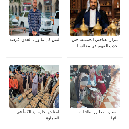
أسرار الفناجين الخمسة: حين
ليس كل ما وراء الحدود فرصة
تتحدث القهوة في مجالسنا
السماوة تتـطـور بطاقـات
انتعاش تجارة بيع الكمأ في
أبنائها
السماوة