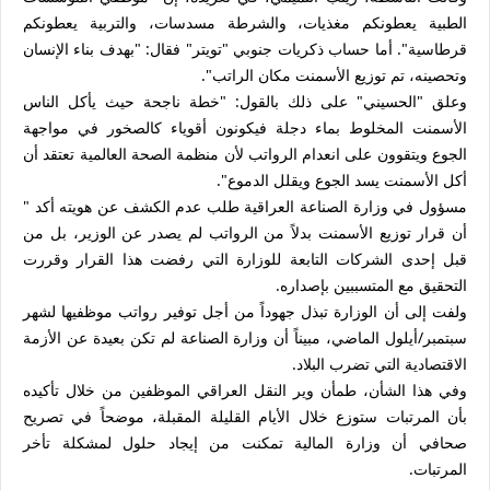
الطبية يعطونكم مغذيات، والشرطة مسدسات، والتربية يعطونكم
قرطاسية". أما حساب ذكريات جنوبي "تويتر" فقال: "بهدف بناء الإنسان
وتحصينه، تم توزيع الأسمنت مكان الراتب".
وعلق "الحسيني" على ذلك بالقول: "خطة ناجحة حيث يأكل الناس
الأسمنت المخلوط بماء دجلة فيكونون أقوياء كالصخور في مواجهة
الجوع ويتقوون على انعدام الرواتب لأن منظمة الصحة العالمية تعتقد أن
أكل الأسمنت يسد الجوع ويقلل الدموع".
مسؤول في وزارة الصناعة العراقية طلب عدم الكشف عن هويته أكد "
أن قرار توزيع الأسمنت بدلاً من الرواتب لم يصدر عن الوزير، بل من
قبل إحدى الشركات التابعة للوزارة التي رفضت هذا القرار وقررت
التحقيق مع المتسببين بإصداره.
ولفت إلى أن الوزارة تبذل جهوداً من أجل توفير رواتب موظفيها لشهر
سبتمبر/أيلول الماضي، مبيناً أن وزارة الصناعة لم تكن بعيدة عن الأزمة
الاقتصادية التي تضرب البلاد.
وفي هذا الشأن، طمأن وير النقل العراقي الموظفين من خلال تأكيده
بأن المرتبات ستوزع خلال الأيام القليلة المقبلة، موضحاً في تصريح
صحافي أن وزارة المالية تمكنت من إيجاد حلول لمشكلة تأخر
المرتبات.