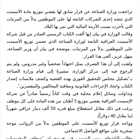
تراجعت وزارة الصناعة عن قرار سابق لها يقضي بتوزيع مادة الأسمنت
الذي تنتجه إحدى الشركات التابعة لها على الموظفين بدلاً من المرتبات
التي تأخرت بسبب الأزمة المالية التي تمر بها البلاد.
وقالت الوزارة في بيان إنها ألغت الكتاب الرسمي الصادر من قبل شركة
الأسمنت العراقية التابعة لوزارة الصناعة الذي تضمن توزيع الأسمنت
على الموظفين بدلاً من المرتبات، موضحة في بيان أن وزير الصناعة،
منهل عزيز، ألغى هذا القرار.
ولفتت إلى أن هذا التصرف يمثل اجتهاداً شخصياً وغير مدروس، ولم يتم
الرجوع فيه إلى مركز الوزارة، مشيرةً إلى قيام وزارة الصناعة
بـ"تشكيل مجلس للتحقيق الفوري بهذه القضية وكشف ملابسات إصدار
الكتاب واتخاذ الإجراءات القانونية ومعاقبة المخالفين والمقصرين".
وتداولت وسائل إعلام محلية في وقت كتاباً رسمياً صادراً عن شركة
الإسمنت العراقية يقضي بتوزيع 5 أطنان من هذه المادة على كل موظف
يرغب في ذلك مقابل استقطاع مبلغ قدره 50 ألف دينار عراقي شهرياً
(ما يعادل 40 دولاراً).
وواجه قرار توزيع الأسمنت على الموظفين بدلاً من الرواتب موجة
سخرية على مواقع التواصل الاجتماعي.
وقالت الناشطة، زينب التميمي، في تغريدة، إن "موظفي المؤسسات