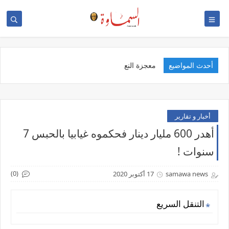
أحدث المواضيع
ال
أخبار و تقارير
أهدر 600 مليار دينار فحكموه غيابيا بالحبس 7
سنوات !
(0)
samawa news
17 أكتوبر 2020
التنقل السريع