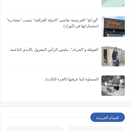
"أورانج" الفرنسية تقاضي "الدولة العراقية" بسبب "مصادرة"
استثماراتها في (كورك)
الفوطة و"الجرغد".. ملبس الرأس المغزول بالأيدي الناعمة
السماوة كما عرفتها (الجزء الثالث)..
اقسام الجريدة