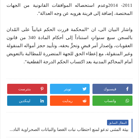
2011- 2014وعدم استحصاله الموافقات القانونية من الجهات
المختصة، إضافة إلى قرينة هروبه عن وجه العدالة".
واشار البيان الى، ان "المحكمة قررت الحكم غيابياً على المُدان
بالسجن سبع سنواتٍ استناداً إلى أحكام المادة 340 من قانون
العقوبات، وإصدار أمر قبضٍ وتحرٍّ بحقه، وتأييد حجز أمواله المنقولة
وغير المنقولة، مع إعطاء الحق للجهة المتضررة للمطالبة بالتعويض
أمام المحاكم المدنية بعد اكتساب الحكم الدرجة القطعية".
فيسبوك
تويتر
بنترست
واتساب
ريدايت
لينكدين
المقال السابق
بيئة المثنى تدعو لمنع احتطاب نبات الغضا والنباتات الصحراوية النادرة