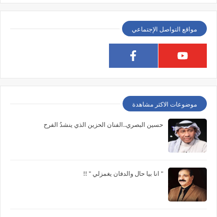
مواقع التواصل الإجتماعي
موضوعات الاكثر مشاهدة
حسين البصري..الفنان الحزين الذي ينشدُ الفرح
" انا بيا حال والدفان يغمزلي " !!