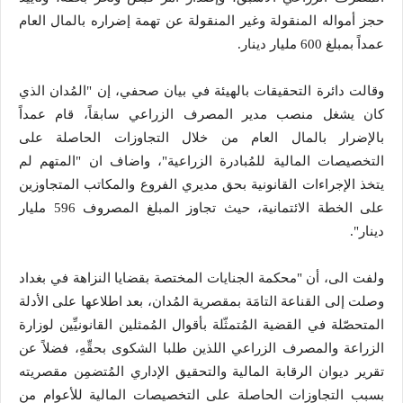
حجز أمواله المنقولة وغير المنقولة عن تهمة إضراره بالمال العام
عمداً بمبلغ 600 مليار دينار.
وقالت دائرة التحقيقات بالهيئة في بيان صحفي، إن "المُدان الذي
كان يشغل منصب مدير المصرف الزراعي سابقاً، قام عمداً
بالإضرار بالمال العام من خلال التجاوزات الحاصلة على
التخصيصات المالية للمُبادرة الزراعية"، واضاف ان "المتهم لم
يتخذ الإجراءات القانونية بحق مديري الفروع والمكاتب المتجاوزين
على الخطة الائتمانية، حيث تجاوز المبلغ المصروف 596 مليار
دينار".
ولفت الى، أن "محكمة الجنايات المختصة بقضايا النزاهة في بغداد
وصلت إلى القناعة التامَة بمقصرية المُدان، بعد اطلاعها على الأدلة
المتحصّلة في القضية المُتمثّلة بأقوال المُمثلين القانونيِّين لوزارة
الزراعة والمصرف الزراعي اللذين طلبا الشكوى بحقِّهِ، فضلاً عن
تقرير ديوان الرقابة المالية والتحقيق الإداري المُتضمِن مقصريته
بسبب التجاوزات الحاصلة على التخصيصات المالية للأعوام من