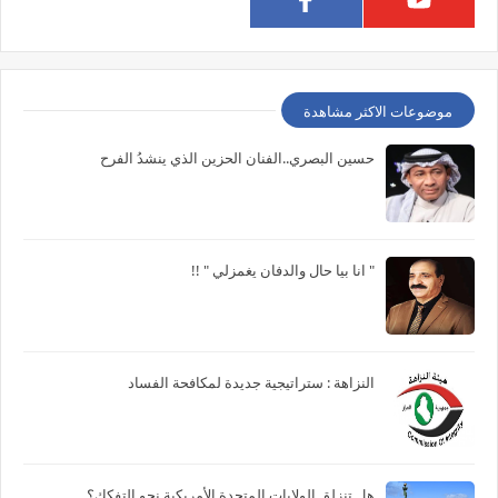
موضوعات الاكثر مشاهدة
حسين البصري..الفنان الحزين الذي ينشدُ الفرح
" انا بيا حال والدفان يغمزلي " !!
النزاهة : ستراتيجية جديدة لمكافحة الفساد
هل تنزلق الولايات المتحدة الأمريكية نحو التفكك؟