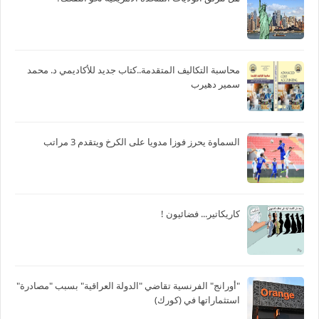
محاسبة التكاليف المتقدمة..كتاب جديد للأكاديمي د. محمد
سمير دهيرب
السماوة يحرز فوزا مدويا على الكرخ ويتقدم 3 مراتب
كاريكاتير... فضائيون !
"أورانج" الفرنسية تقاضي "الدولة العراقية" بسبب "مصادرة"
استثماراتها في (كورك)