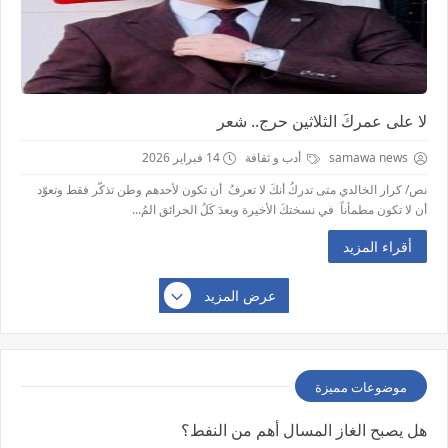
لا على عمركَ الثلاثين حرج.. شعر
samawa news
أدب و ثقافة
14 فبراير 2026
نص/ كرار الخالدي متى تدركُ أنكَ لا تعرفُ أن تكون لأحدهم وطن تذكّر فقط وتعوّد
أن لا تكون مطمأناً في نسختكَ الأخيرة وبعدَ كَلُ الحرائق المُ...
أقراء المزيد
عرض المزيد
موضوعات مميزة
هل يصبح الغاز المسال أهم من النفط؟