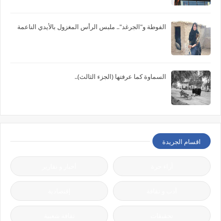
الفوطة و"الجرغد".. ملبس الرأس المغزول بالأيدي الناعمة
السماوة كما عرفتها (الجزء الثالث)..
اقسام الجريدة
آراء حرة
أخبار و تقارير
أدب و ثقافة
إقتصادية
تحقيقات
ثقافة شعبية